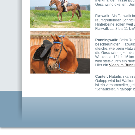
Merkmal der Rasse ist de
Geschwindigkeiten: Den
Flatwalk: 
Als Flatwalk b
raumgreifenden Schritt 
Hinterbeine sollen weit 
Flatwalk ca. 8 bis 11 km/
Runningwalk:
 Beim Run
beschleunigten Flatwalk.
gleiche, wie beim Flatwa
die Geschwindigkeit des
Walker ca. 12 bis 16 km
wird stets durch ein rhy
Hier ein 
Video im Runni
Canter: 
Natürlich kann 
Galopp wird bei Walkern
ist ein versammelter, ge
"Schaukelstuhlgalopp" b