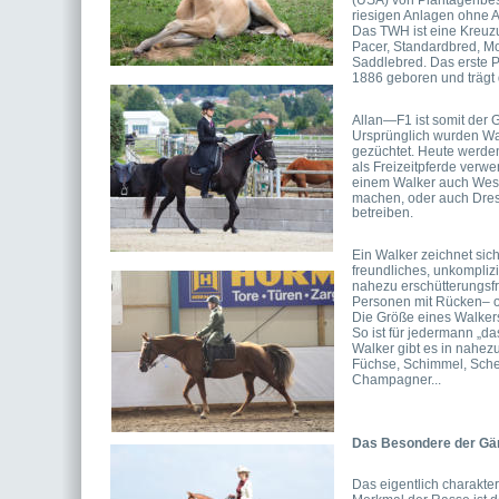
(USA) von Plantagenbesi
riesigen Anlagen ohne A
Das TWH ist eine Kreuz
Pacer, Standardbred, M
Saddlebred. Das erste 
1886 geboren und träg
Allan—F1 ist somit der 
Ursprünglich wurden Wa
gezüchtet. Heute werde
als Freizeitpferde verwe
einem Walker auch Wester
machen, oder auch Dres
betreiben. 
Ein Walker zeichnet sich 
freundliches, unkompliz
nahezu erschütterungsfr
Personen mit Rücken– od
Die Größe eines Walkers
So ist für jedermann „da
Walker gibt es in nahez
Füchse, Schimmel, Schec
Champagner...
Das Besondere der Gä
Das eigentlich charakt